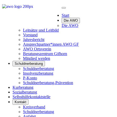
Start
Die AWO
Die AWO
Leitsätze und Leitbild
Vorstand
Jahresbericht
Ansprechpartner*innen AWO GF
AWO Ortsverein
Beratungszentrum Gifhorn
Mitglied werden
Schuldnerberatung
Schuldnerberatung
Insolvenzberatung
P-Konto
Schuldnerberatung-Prävention
Kurberatung
Sozialberatung
Selbsthilfekontaktstelle
Kontakt
Kreisverband
Schuldnerberatung
Anfahrt