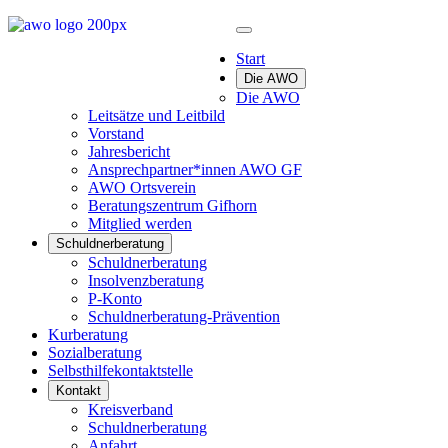
Start
Die AWO
Die AWO
Leitsätze und Leitbild
Vorstand
Jahresbericht
Ansprechpartner*innen AWO GF
AWO Ortsverein
Beratungszentrum Gifhorn
Mitglied werden
Schuldnerberatung
Schuldnerberatung
Insolvenzberatung
P-Konto
Schuldnerberatung-Prävention
Kurberatung
Sozialberatung
Selbsthilfekontaktstelle
Kontakt
Kreisverband
Schuldnerberatung
Anfahrt