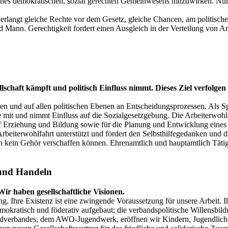
eines demokratischen, sozial gerechten Gemeinwesens mitzuwirken. Nur 
verlangt gleiche Rechte vor dem Gesetz, gleiche Chancen, am politisch
und Mann. Gerechtigkeit fordert einen Ausgleich in der Verteilung vo
ellschaft kämpft und politisch Einfluss nimmt. Dieses Ziel verfol
ichen und auf allen politischen Ebenen an Entscheidungsprozessen. Als 
me mit und nimmt Einfluss auf die Sozialgesetzgebung. Die Arbeiterwoh
uf Erziehung und Bildung sowie für die Planung und Entwicklung eines z
eiterwohlfahrt unterstützt und fördert den Selbsthilfegedanken und die
lein kein Gehör verschaffen können. Ehrenamtlich und hauptamtlich Täti
 und Handeln
r haben gesellschaftliche Visionen.
g. Ihre Existenz ist eine zwingende Voraussetzung für unsere Arbeit. 
demokratisch und föderativ aufgebaut; die verbandspolitische Willensbi
endverbandes, dem AWO-Jugendwerk, eröffnen wir Kindern, Jugendliche