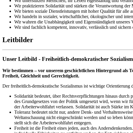
Wir unterstützen Menschen, ihr Leben eigenständig und verantw
Wir praktizieren Solidarität und stärken die Verantwortung der
Wir bieten soziale Dienstleistungen mit hoher Qualität für alle a
Wir handeln in sozialer, wirtschaftlicher, ökologischer und i
Wir wahren die Unabhängigkeit und Eigenständigkeit unseres V
Wir sind fachlich kompetent, innovativ, verlässlich und sichern
Leitbilder
Unser Leitbild - Freiheitlich-demokratischer Sozialis
Wir bestimmen – vor unserem geschichtlichen Hintergrund als Tei
Freiheit, Gleichheit und Gerechtigkeit.
Der freiheitlich-demokratische Sozialismus ist wichtige Orientierung 
Solidarität bedeutet, über Rechtsverpflichtungen hinaus durch
des Grundgesetzes von der Politik umgesetzt wird, wenn wir für
der Arbeiterwohlfahrt verlassen. Solidarität ist auch Stärke i
Toleranz bedeutet nicht nur, andere Denk- und Verhaltensweise
Weltanschauung nicht eingeschränkt werden und so leben können
stellt sich die Arbeiterwohlfahrt entgegen.
Freiheit ist die Freiheit eines jeden, auch des Andersdenkenden