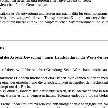
ortlich zu gestalten und fördern alternative Lebenskonzepte.
 Menschen für die Gemeinschaft.
n.
nternationaler Verantwortung und setzen uns nachhaltig für einen sorg
erbandes; wir gewährleisten Transparenz und Kontrolle unserer Arbeit
 dies durch unsere ehren- und hauptamtlichen Mitarbeiterinnen und Mitar
mus
l der Arbeiterbewegung – unser Handeln durch die Werte des freih
der Arbeiterwohlfahrt seit ihrer Gründung. Seine Werte haben nichts an
 praktisches Handeln füreinander einzustehen. Wir können nur dann men
 einander einstehen und die Gleichgültigkeit gegenüber dem Schicksal 
m Kampf um das Recht.
n zu dulden, sondern sich dafür einzusetzen, dass jedermann und besond
, wie sie es für angemessen halten. Toleranz endet dort, wo sie Gefa
. Freiheit bedeutet, frei zu sein von entwürdigenden Abhängigkeiten, v