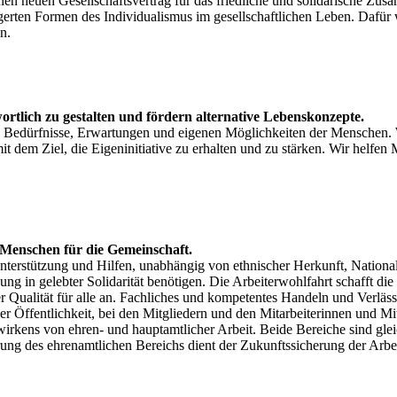
einen neuen Gesellschaftsvertrag für das friedliche und solidarische
igerten Formen des Individualismus im gesellschaftlichen Leben. Dafür
n.
rtlich zu gestalten und fördern alternative Lebenskonzepte.
, Bedürfnisse, Erwartungen und eigenen Möglichkeiten der Menschen. 
it dem Ziel, die Eigeninitiative zu erhalten und zu stärken. Wir helf
 Menschen für die Gemeinschaft.
 Unterstützung und Hilfen, unabhängig von ethnischer Herkunft, Nationa
g in gelebter Solidarität benötigen. Die Arbeiterwohlfahrt schafft die 
er Qualität für alle an. Fachliches und kompetentes Handeln und Verläs
 Öffentlichkeit, bei den Mitgliedern und den Mitarbeiterinnen und Mit
irkens von ehren- und hauptamtlicher Arbeit. Beide Bereiche sind gle
ng des ehrenamtlichen Bereichs dient der Zukunftssicherung der Arbei