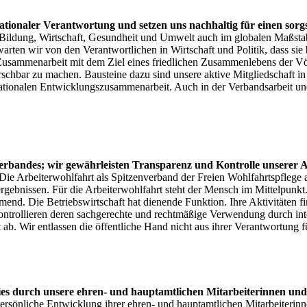
ternationaler Verantwortung und setzen uns nachhaltig für einen 
dung, Wirtschaft, Gesundheit und Umwelt auch im globalen Maßstab bew
arten wir von den Verantwortlichen in Wirtschaft und Politik, dass si
e Zusammenarbeit mit dem Ziel eines friedlichen Zusammenlebens der Vö
rrschbar zu machen. Bausteine dazu sind unsere aktive Mitgliedschaft
onalen Entwicklungszusammenarbeit. Auch in der Verbandsarbeit und be
rbandes; wir gewährleisten Transparenz und Kontrolle unserer A
ie Arbeiterwohlfahrt als Spitzenverband der Freien Wohlfahrtspflege a
ergebnissen. Für die Arbeiterwohlfahrt steht der Mensch im Mittelpunkt. 
d. Die Betriebswirtschaft hat dienende Funktion. Ihre Aktivitäten fin
ontrollieren deren sachgerechte und rechtmäßige Verwendung durch in
ab. Wir entlassen die öffentliche Hand nicht aus ihrer Verantwortung f
 dies durch unsere ehren- und hauptamtlichen Mitarbeiterinnen und
 persönliche Entwicklung ihrer ehren- und hauptamtlichen Mitarbeiterinn