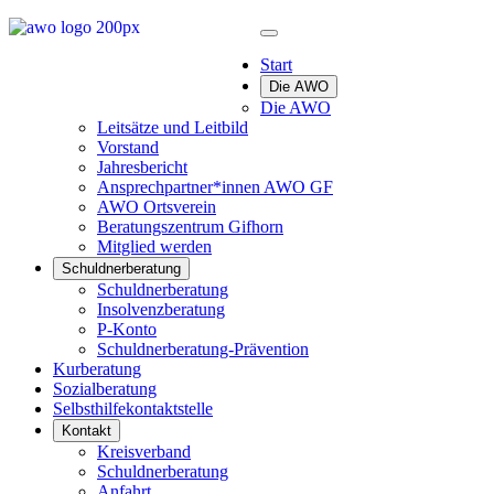
Start
Die AWO
Die AWO
Leitsätze und Leitbild
Vorstand
Jahresbericht
Ansprechpartner*innen AWO GF
AWO Ortsverein
Beratungszentrum Gifhorn
Mitglied werden
Schuldnerberatung
Schuldnerberatung
Insolvenzberatung
P-Konto
Schuldnerberatung-Prävention
Kurberatung
Sozialberatung
Selbsthilfekontaktstelle
Kontakt
Kreisverband
Schuldnerberatung
Anfahrt