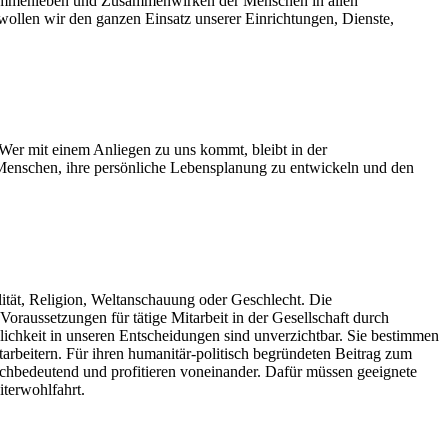
 Zusammenleben und Zusammenwirken der Menschen in allen
 wollen wir den ganzen Einsatz unserer Einrichtungen, Dienste,
Wer mit einem Anliegen zu uns kommt, bleibt in der
en Menschen, ihre persönliche Lebensplanung zu entwickeln und den
lität, Religion, Weltanschauung oder Geschlecht. Die
Voraussetzungen für tätige Mitarbeit in der Gesellschaft durch
slichkeit in unseren Entscheidungen sind unverzichtbar. Sie bestimmen
arbeitern. Für ihren humanitär-politisch begründeten Beitrag zum
ichbedeutend und profitieren voneinander. Dafür müssen geeignete
terwohlfahrt.