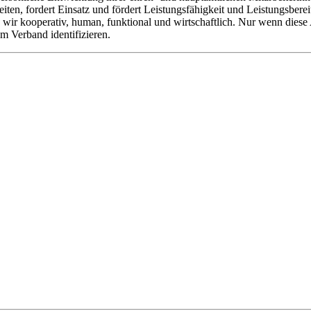
ten, fordert Einsatz und fördert Leistungsfähigkeit und Leistungsber
ten wir kooperativ, human, funktional und wirtschaftlich. Nur wenn die
m Verband identifizieren.