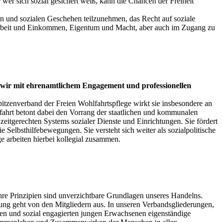
wer sich sozial gesichert weiß, kann die Chancen der Freiheit
en und sozialen Geschehen teilzunehmen, das Recht auf soziale
n Arbeit und Einkommen, Eigentum und Macht, aber auch im Zugang zu
gen wir mit ehrenamtlichem Engagement und professionellen
Spitzenverband der Freien Wohlfahrtspflege wirkt sie insbesondere an
lfahrt betont dabei den Vorrang der staatlichen und kommunalen
eitgerechten Systems sozialer Dienste und Einrichtungen. Sie fördert
 Selbsthilfebewegungen. Sie versteht sich weiter als sozialpolitische
ge arbeiten hierbei kollegial zusammen.
Ihre Prinzipien sind unverzichtbare Grundlagen unseres Handelns.
ldung geht von den Mitgliedern aus. In unseren Verbandsgliederungen,
n und sozial engagierten jungen Erwachsenen eigenständige