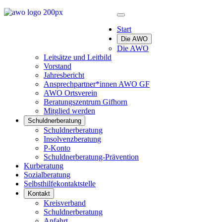
Start
Die AWO
Die AWO
Leitsätze und Leitbild
Vorstand
Jahresbericht
Ansprechpartner*innen AWO GF
AWO Ortsverein
Beratungszentrum Gifhorn
Mitglied werden
Schuldnerberatung
Schuldnerberatung
Insolvenzberatung
P-Konto
Schuldnerberatung-Prävention
Kurberatung
Sozialberatung
Selbsthilfekontaktstelle
Kontakt
Kreisverband
Schuldnerberatung
Anfahrt