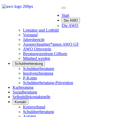
Start
Die AWO
Die AWO
Leitsätze und Leitbild
Vorstand
Jahresbericht
Ansprechpartner*innen AWO GF
AWO Ortsverein
Beratungszentrum Gifhorn
Mitglied werden
Schuldnerberatung
Schuldnerberatung
Insolvenzberatung
P-Konto
Schuldnerberatung-Prävention
Kurberatung
Sozialberatung
Selbsthilfekontaktstelle
Kontakt
Kreisverband
Schuldnerberatung
Anfahrt