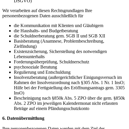
DSGVO)
Wir verarbeiten auf diesen Rechtsgrundlagen Ihre
personenbezogenen Daten ausschließlich für
die Kommunikation mit Klienten und Gläubigern
die Haushalts- und Budgetberatung
die Schuldnerberatung gem. SGB II und SGB XII
Basisberatung (Anamnese, Problembeschreibung,
Zielfindung)
Existenzsicherung, Sicherstellung des notwendigen
Lebensunterhalts
Forderungsüberprüfung, Schuldnerschutz
psychosoziale Beratung
Regulierung und Entschuldung
Insolvenzberatung (außergerichtlicher Einigungsversuch im
Rahmen der Insolvenzordnung nach §305 Abs. 1 Nr. 1 InsO;
Hilfe bei der Fertigstellung des Eröffnungsantrags gem. 3305
InsO)
Bescheinigung nach §850k Abs. 5 ZPO über die gem. §850k
Abs. 2 ZPO im jeweiligen Kalendermonat nicht erfassten
Beträge auf einem Pfändungsschutzkonto
6. Datenübermittlung
Ihre personenbezogenen Daten werden mit dem Ziel der